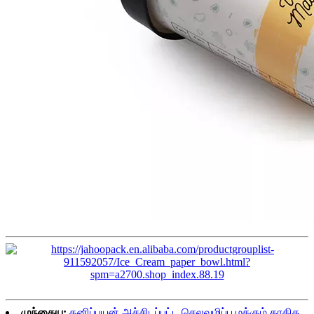
முந்தைய:
தனிப்பயன் அச்சிடப்பட்ட செலவழிப்பு மக்கும் காகித