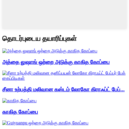
தொடர்புடைய தயாரிப்புகள்
அத்தை லுஷாங் ஒற்றை அடுக்கு காகித கோப்பை
சீனா உற்பத்தி மலிவான கஸ்டம் லோகோ கிராஃப்ட் பேப்...
காகித கோப்பை