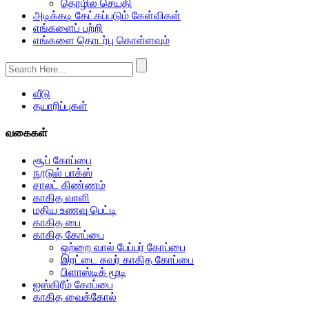
தொழில் செய்தி
அடிக்கடி கேட்கப்படும் கேள்விகள்
எங்களைப் பற்றி
எங்களை தொடர்பு கொள்ளவும்
வீடு
தயாரிப்புகள்
வகைகள்
சூப் கோப்பை
நூடுல் பாக்ஸ்
சாலட் கிண்ணம்
காகித வாளி
மதிய உணவு பெட்டி
காகித பை
காகித கோப்பை
ஒற்றை வால் பேப்பர் கோப்பை
இரட்டை சுவர் காகித கோப்பை
பிளாஸ்டிக் மூடி
ஐஸ்கிரீம் கோப்பை
காகித வைக்கோல்