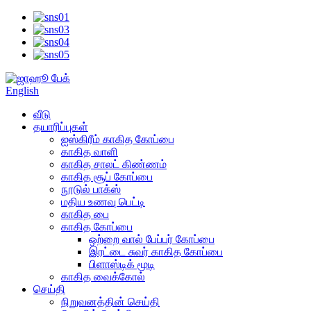
English
வீடு
தயாரிப்புகள்
ஐஸ்கிரீம் காகித கோப்பை
காகித வாளி
காகித சாலட் கிண்ணம்
காகித சூப் கோப்பை
நூடுல் பாக்ஸ்
மதிய உணவு பெட்டி
காகித பை
காகித கோப்பை
ஒற்றை வால் பேப்பர் கோப்பை
இரட்டை சுவர் காகித கோப்பை
பிளாஸ்டிக் மூடி
காகித வைக்கோல்
செய்தி
நிறுவனத்தின் செய்தி