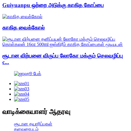
Guiyuanpu ஒற்றை அடுக்கு காகித கோப்பை
காகித வைக்கோல்
சூடான விற்பனை விருப்ப லோகோ மக்கும் செலவழிப்பு
c...
வாடிக்கையாளர் ஆதரவு
சூடான தயாரிப்புகள்
தளவரைபடம்