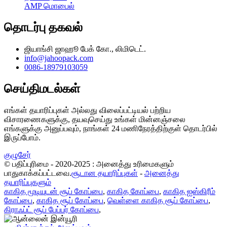
AMP மொபைல்
தொடர்பு தகவல்
ஜியாங்சி ஜாஹூ பேக் கோ., லிமிடெட்.
info@jahoopack.com
0086-18979103059
செய்திமடல்கள்
எங்கள் தயாரிப்புகள் அல்லது விலைப்பட்டியல் பற்றிய
விசாரணைகளுக்கு, தயவுசெய்து உங்கள் மின்னஞ்சலை
எங்களுக்கு அனுப்பவும், நாங்கள் 24 மணிநேரத்திற்குள் தொடர்பில்
இருப்போம்.
குழுசேர்
© பதிப்புரிமை - 2020-2025 : அனைத்து உரிமைகளும்
பாதுகாக்கப்பட்டவை.
சூடான தயாரிப்புகள்
-
அனைத்து
தயாரிப்புகளும்
காகித மூடியுடன் சூப் கோப்பை
,
காகித கோப்பை
,
காகித ஐஸ்கிரீம்
கோப்பை
,
காகித சூப் கோப்பை
,
வெள்ளை காகித சூப் கோப்பை
,
கிராஃப்ட் சூப் பேப்பர் கோப்பை
,