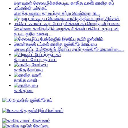
மொத்த உணவு தர உயர்தர சுற்று வெவ்வேறு Si...
வெள்ளை காகிதத்தில் வறுத்த சிக்கன் பக்கெட் மூடியுடன்
கூடிய துரித உணவு ...
செலவழிப்பு பேக்கேஜிங் இனிப்பு தயிர் ஐஸ்கிரீம் கொண்டை...
கிராஃப்ட் பேப்பர் சூப் கப்
காகித கோப்பை
காகித வாளி
காகித பை