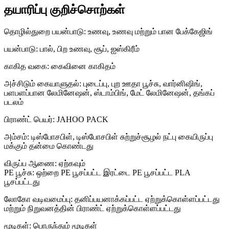
தயாரிப்பு குறிச்சொற்கள்
தொழில்துறை பயன்பாடு: உணவு, உணவு மற்றும் பான பேக்கேஜிங்
பயன்பாடு: பால், பிற உணவு, சூப், ஐஸ்கிரீம்
காகித வகை: கைவினை காகிதம்
அச்சிடும் கையாளுதல்: புடைப்பு, புற ஊதா பூச்சு, வார்னிஷிங்,
பளபளப்பான லேமினேஷன், ஸ்டாம்பிங், மேட் லேமினேஷன், தங்கப்
படலம்
பிராண்ட் பெயர்: JAHOO PACK
அம்சம்: டிஸ்போசபிள், டிஸ்போசபிள் சுற்றுச்சூழல் நட்பு கையிருப்பு
மக்கும் தன்மை கொண்டது
விருப்ப ஆணை: ஏற்கவும்
PE பூச்சு: ஒற்றை PE பூசப்பட்ட இரட்டை PE பூசப்பட்ட PLA
பூசப்பட்டது
லோகோ வடிவமைப்பு: தனிப்பயனாக்கப்பட்ட ஏற்றுக்கொள்ளப்பட்டது
மற்றும் நிறுவனத்தின் பிராண்ட் ஏற்றுக்கொள்ளப்பட்டது
மூடிகள்: பொருந்தும் மூடிகள்