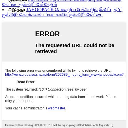
கோப்பை ஐஸ்கிரீம் பேக்கேஜிங்
அடுத்து:
JAHOOPACK செலவழிப்பு பேக்கேஜிங் இனிப்பு தயிர்
ஐஸ்கிரீம் கொள்கலன் டப்கள் காகித ஐஸ்கிரீம் கோப்பை