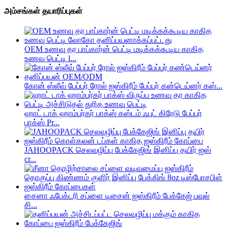
அம்சங்கள் தயாரிப்புகள்
OEM உணவு தர பாப்கார்ன் பெட்டி மடிக்கக்கூடிய காகித
உணவு பெட்டி l...
கோன் ஸ்லீவ் பேப்பர் ரோல் ஐஸ்கிரீம் பேப்பர் கன்டெய்னர் கஸ்...
ஹாட் டாக் ஹாம்பர்கர் பாக்ஸ் கஸ்டம் ஃபுட் கிரேடு பேப்பர்
பாக்ஸ் Pr...
JAHOOPACK செலவழிப்பு பேக்கேஜிங் இனிப்பு தயிர் ஐஸ்
cr...
சைனா ஃபேக்டரி சப்ளை டிசைன் ஐஸ்கிரீம் பேக்கேஜ் பவுல்
சி...