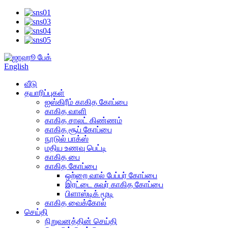
English
வீடு
தயாரிப்புகள்
ஐஸ்கிரீம் காகித கோப்பை
காகித வாளி
காகித சாலட் கிண்ணம்
காகித சூப் கோப்பை
நூடுல் பாக்ஸ்
மதிய உணவு பெட்டி
காகித பை
காகித கோப்பை
ஒற்றை வால் பேப்பர் கோப்பை
இரட்டை சுவர் காகித கோப்பை
பிளாஸ்டிக் மூடி
காகித வைக்கோல்
செய்தி
நிறுவனத்தின் செய்தி