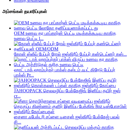
காகித வைக்கோல்
அம்சங்கள் தயாரிப்புகள்
OEM உணவு தர பாப்கார்ன் பெட்டி மடிக்கக்கூடிய காகித
உணவு பெட்டி l...
கோன் ஸ்லீவ் பேப்பர் ரோல் ஐஸ்கிரீம் பேப்பர் கன்டெய்னர் கஸ்...
ஹாட் டாக் ஹாம்பர்கர் பாக்ஸ் கஸ்டம் ஃபுட் கிரேடு பேப்பர்
பாக்ஸ் Pr...
JAHOOPACK செலவழிப்பு பேக்கேஜிங் இனிப்பு தயிர் ஐஸ்
cr...
சைனா ஃபேக்டரி சப்ளை டிசைன் ஐஸ்கிரீம் பேக்கேஜ் பவுல்
சி...