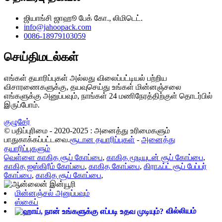
ஜியாங்சி ஜாஹூ பேக் கோ., லிமிடெட்.
info@jahoopack.com
0086-18979103059
செய்திமடல்கள்
எங்கள் தயாரிப்புகள் அல்லது விலைப்பட்டியல் பற்றிய
விசாரணைகளுக்கு, தயவுசெய்து உங்கள் மின்னஞ்சலை
எங்களுக்கு அனுப்பவும், நாங்கள் 24 மணிநேரத்திற்குள் தொடர்பில்
இருப்போம்.
குழுசேர்
© பதிப்புரிமை - 2020-2025 : அனைத்து உரிமைகளும்
பாதுகாக்கப்பட்டவை.
சூடான தயாரிப்புகள்
-
அனைத்து
தயாரிப்புகளும்
வெள்ளை காகித சூப் கோப்பை
,
காகித மூடியுடன் சூப் கோப்பை
,
காகித ஐஸ்கிரீம் கோப்பை
,
காகித கோப்பை
,
கிராஃப்ட் சூப் பேப்பர்
கோப்பை
,
காகித சூப் கோப்பை
,
மின்னஞ்சல் அனுப்பவும்
ஸ்கைப்
வில்லியம்