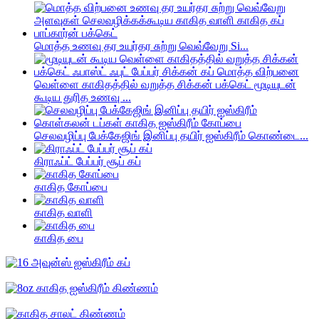
மொத்த உணவு தர உயர்தர சுற்று வெவ்வேறு Si...
வெள்ளை காகிதத்தில் வறுத்த சிக்கன் பக்கெட் மூடியுடன்
கூடிய துரித உணவு ...
செலவழிப்பு பேக்கேஜிங் இனிப்பு தயிர் ஐஸ்கிரீம் கொண்டை...
கிராஃப்ட் பேப்பர் சூப் கப்
காகித கோப்பை
காகித வாளி
காகித பை