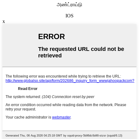
அண்ட்ராய்டு
IOS
x