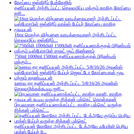
தனிப்பயன் அச்சிடப்பட்ட செலவழிப்பு மக்கும் காகித கோப்பை
ஐசி...
16oz மொத்த விற்பனை வாடிக்கையாளர் அச்சிடப்பட்ட
செலவழிப்பு ஐஸ்கிரீம்...
750ml 1000ml 1500ml தனிப்பயனாக்குதல் பிரிண்டிங்
மக்கும்...
உணவு தர தனிப்பயன் அச்சிடப்பட்ட 5/8/16/26 அவுன்ஸ்
செலவழிக்கக்கூடிய ஐசி...
பிரபலமான தனிப்பயனாக்கப்பட்ட காகித பக்கெட் வறுத்த
சிக்கன் பக்கெட்...
தனிப்பயன் லோகோ அச்சிடப்பட்ட டேக்அவே ஃபேமிலி பெரிய
பாக்ஸ் பேப்பர் fr...