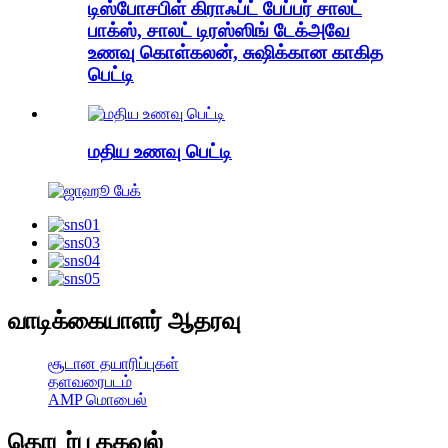
டிஸ்போசபிள் கிராஃப்ட் பேப்பர் சாலட்
பாக்ஸ், சாலட் டிரஸ்ஸிங் டேக்அவே
உணவு கொள்கலன், சுஷிக்கான காகித
பெட்டி
மதிய உணவு பெட்டி
வாடிக்கையாளர் ஆதரவு
சூடான தயாரிப்புகள்
தளவரைபடம்
AMP மொபைல்
தொடர்பு தகவல்