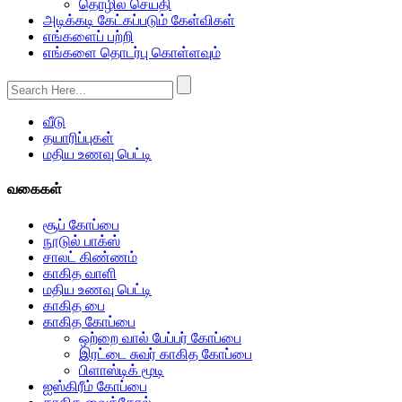
தொழில் செய்தி
அடிக்கடி கேட்கப்படும் கேள்விகள்
எங்களைப் பற்றி
எங்களை தொடர்பு கொள்ளவும்
வீடு
தயாரிப்புகள்
மதிய உணவு பெட்டி
வகைகள்
சூப் கோப்பை
நூடுல் பாக்ஸ்
சாலட் கிண்ணம்
காகித வாளி
மதிய உணவு பெட்டி
காகித பை
காகித கோப்பை
ஒற்றை வால் பேப்பர் கோப்பை
இரட்டை சுவர் காகித கோப்பை
பிளாஸ்டிக் மூடி
ஐஸ்கிரீம் கோப்பை