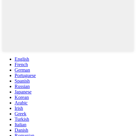
English
French
German
Portuguese
Spanish
Russian
Japanese
Korean
Arabic
Irish
Greek
Turkish
Italian
Danish
Romanian