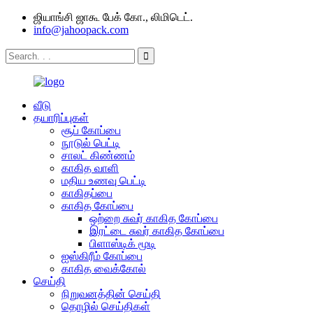
ஜியாங்சி ஜாகூ பேக் கோ., லிமிடெட்.
info@jahoopack.com
வீடு
தயாரிப்புகள்
சூப் கோப்பை
நூடுல் பெட்டி
சாலட் கிண்ணம்
காகித வாளி
மதிய உணவு பெட்டி
காகிதப்பை
காகித கோப்பை
ஒற்றை சுவர் காகித கோப்பை
இரட்டை சுவர் காகித கோப்பை
பிளாஸ்டிக் மூடி
ஐஸ்கிரீம் கோப்பை
காகித வைக்கோல்
செய்தி
நிறுவனத்தின் செய்தி
தொழில் செய்திகள்