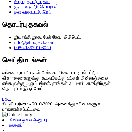
சிறப்பு தயாரிப்புகள்
சூடான குறிச்சொற்கள்
தள வரைபடம். Xml
தொடர்பு தகவல்
ஜியாங்சி ஜாகூ பேக் கோ., லிமிடெட்.
info@jahoopack.com
0086-18979103059
செய்திமடல்கள்
எங்கள் தயாரிப்புகள் அல்லது விலைப்பட்டியல் பற்றிய
விசாரணைகளுக்கு, தயவுசெய்து உங்கள் மின்னஞ்சலை
எங்களுக்கு அனுப்புங்கள், நாங்கள் 24 மணி நேரத்திற்குள்
தொடர்பில் இருப்போம்.
பதிவு
© பதிப்புரிமை - 2010-2020: அனைத்து உரிமைகளும்
பாதுகாக்கப்பட்டவை.
மின்னஞ்சல் அனுப்பு
ஸ்கைப்
x