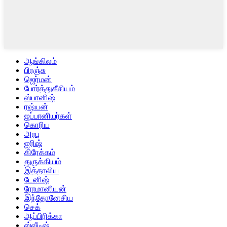
ஆங்கிலம்
பிரஞ்சு
ஜெர்மன்
போர்த்துகீசியம்
ஸ்பானிஷ்
ரஷ்யன்
ஜப்பானியர்கள்
கொரிய
அரபு
ஐரிஷ்
கிரேக்கம்
துருக்கியம்
இத்தாலிய
டேனிஷ்
ரோமானியன்
இந்தோனேசிய
செக்
ஆப்பிரிக்கா
ஸ்வீடிஷ்