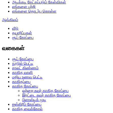
அடிக்கடி கேட்கப்படும் கேள்விகள்
எங்களை பற்றி
எங்களை தொடர்பு கொள்ள
ஆங்கிலம்
வீடு
தயாரிப்புகள்
சூப் கோப்பை
வகைகள்
சூப் கோப்பை
நூடுல் பெட்டி
சாலட் கிண்ணம்
காகித வாளி
மதிய உணவு பெட்டி
காகிதப்பை
காகித கோப்பை
ஒற்றை சுவர் காகித கோப்பை
இரட்டை சுவர் காகித கோப்பை
பிளாஸ்டிக் மூடி
ஐஸ்கிரீம் கோப்பை
காகித வைக்கோல்