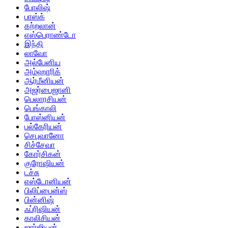
போலிஷ்
பாஸ்க்
கற்றலான்
எஸ்பெராண்டோ
இந்தி
லாவோ
அல்பேனிய
அம்ஹாரிக்
ஆர்மீனியன்
அஜர்பைஜானி
பெலாரசியன்
பெங்காலி
போஸ்னியன்
பல்கேரியன்
செபுவானோ
சிச்சேவா
கோர்சிகன்
குரோஷியன்
டச்சு
எஸ்டோனியன்
பிலிப்பைன்ஸ்
பின்னிஷ்
ஃப்ரிஷியன்
காலிசியன்
ஜார்ஜியன்