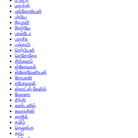
ம ori ரி
மராத்தி
மங்கோலியன்
பர்மிய
நேபாளி
நோர்வே
பாஷ்டோ
பாரசீக
பஞ்சாபி
செர்பியன்
செசோதோ
சிங்களம்
ஸ்லோவாக்
ஸ்லோவேனியன்
சோமாலி
சமோவான்
ஸ்காட்ஸ் கேலிக்
ஷோனா
சிந்தி
சுண்டனீஸ்
சுவாஹிலி
தாஜிக்
தமிழ்
தெலுங்கு
தாய்