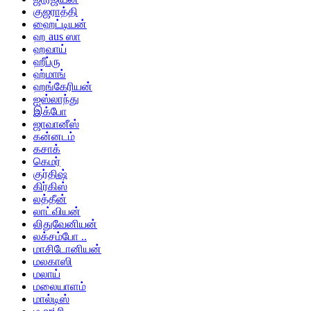
குஜராத்தி
ஹைட்டியன்
ஹ aus ஸா
ஹவாய்
ஹீப்ரு
ஹ்மாங்
ஹங்கேரியன்
ஐஸ்லாந்து
இக்போ
ஜாவானீஸ்
கன்னடம்
கசாக்
கெமர்
குர்திஷ்
கிர்கிஸ்
லத்தீன்
லாட்வியன்
லிதுவேனியன்
லக்சம்போ ..
மாசிடோனியன்
மலகாஸி
மலாய்
மலையாளம்
மால்டிஸ்