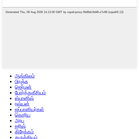
ஆங்கிலம்
பிரஞ்சு
ஜெர்மன்
போர்த்துகீசியம்
ஸ்பானிஷ்
ரஷ்யன்
ஜப்பானியர்கள்
கொரிய
அரபு
ஐரிஷ்
கிரேக்கம்
துருக்கியம்