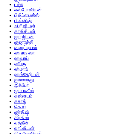
டச்சு
எஸ்டோனியன்
பிலிப்பைன்ஸ்
பின்னிஷ்
ஃப்ரிஷியன்
காலிசியன்
ஜார்ஜியன்
குஜராத்தி
ஹைட்டியன்
ஹ aus ஸா
ஹவாய்
ஹீப்ரு
ஹ்மாங்
ஹங்கேரியன்
ஐஸ்லாந்து
இக்போ
ஜாவானீஸ்
கன்னடம்
கசாக்
கெமர்
குர்திஷ்
கிர்கிஸ்
லத்தீன்
லாட்வியன்
லிதுவேனியன்