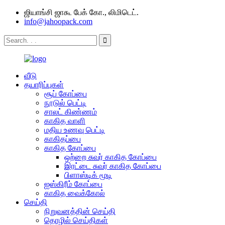
ஜியாங்சி ஜாகூ பேக் கோ., லிமிடெட்.
info@jahoopack.com
வீடு
தயாரிப்புகள்
சூப் கோப்பை
நூடுல் பெட்டி
சாலட் கிண்ணம்
காகித வாளி
மதிய உணவு பெட்டி
காகிதப்பை
காகித கோப்பை
ஒற்றை சுவர் காகித கோப்பை
இரட்டை சுவர் காகித கோப்பை
பிளாஸ்டிக் மூடி
ஐஸ்கிரீம் கோப்பை
காகித வைக்கோல்
செய்தி
நிறுவனத்தின் செய்தி
தொழில் செய்திகள்