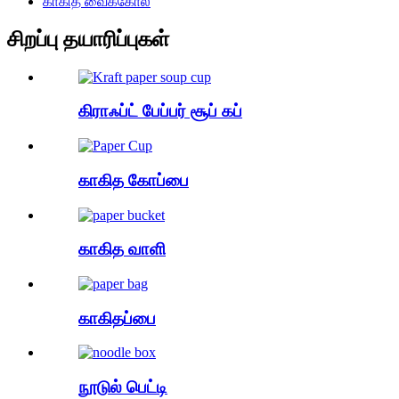
காகித வைக்கோல்
சிறப்பு தயாரிப்புகள்
கிராஃப்ட் பேப்பர் சூப் கப்
காகித கோப்பை
காகித வாளி
காகிதப்பை
நூடுல் பெட்டி