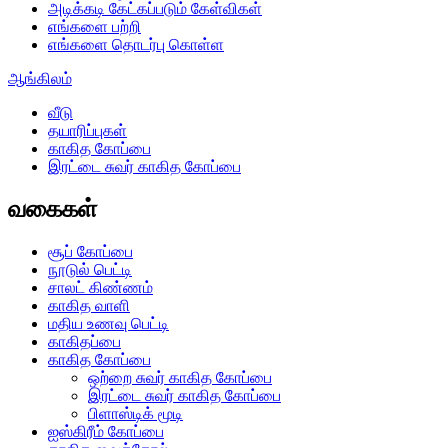
அடிக்கடி கேட்கப்படும் கேள்விகள்
எங்களை பற்றி
எங்களை தொடர்பு கொள்ள
ஆங்கிலம்
வீடு
தயாரிப்புகள்
காகித கோப்பை
இரட்டை சுவர் காகித கோப்பை
வகைகள்
சூப் கோப்பை
நூடுல் பெட்டி
சாலட் கிண்ணம்
காகித வாளி
மதிய உணவு பெட்டி
காகிதப்பை
காகித கோப்பை
ஒற்றை சுவர் காகித கோப்பை
இரட்டை சுவர் காகித கோப்பை
பிளாஸ்டிக் மூடி
ஐஸ்கிரீம் கோப்பை