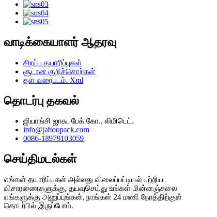
வாடிக்கையாளர் ஆதரவு
சிறப்பு தயாரிப்புகள்
சூடான குறிச்சொற்கள்
தள வரைபடம். Xml
தொடர்பு தகவல்
ஜியாங்சி ஜாகூ பேக் கோ., லிமிடெட்.
info@jahoopack.com
0086-18979103059
செய்திமடல்கள்
எங்கள் தயாரிப்புகள் அல்லது விலைப்பட்டியல் பற்றிய
விசாரணைகளுக்கு, தயவுசெய்து உங்கள் மின்னஞ்சலை
எங்களுக்கு அனுப்புங்கள், நாங்கள் 24 மணி நேரத்திற்குள்
தொடர்பில் இருப்போம்.