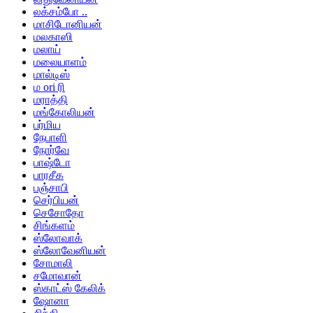
லக்சம்போ ..
மாசிடோனியன்
மலகாஸி
மலாய்
மலையாளம்
மால்டிஸ்
ம ori ரி
மராத்தி
மங்கோலியன்
பர்மிய
நேபாளி
நோர்வே
பாஷ்டோ
பாரசீக
பஞ்சாபி
செர்பியன்
செசோதோ
சிங்களம்
ஸ்லோவாக்
ஸ்லோவேனியன்
சோமாலி
சமோவான்
ஸ்காட்ஸ் கேலிக்
ஷோனா