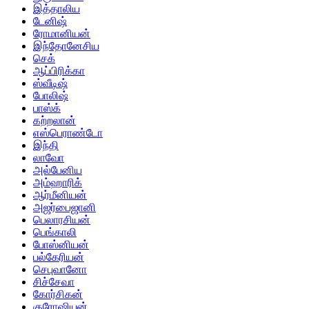
இத்தாலிய
டேனிஷ்
ரோமானியன்
இந்தோனேசிய
செக்
ஆப்பிரிக்கா
ஸ்வீடிஷ்
போலிஷ்
பாஸ்க்
கற்றலான்
எஸ்பெராண்டோ
இந்தி
லாவோ
அல்பேனிய
அம்ஹாரிக்
ஆர்மீனியன்
அஜர்பைஜானி
பெலாரசியன்
பெங்காலி
போஸ்னியன்
பல்கேரியன்
செபுவானோ
சிச்சேவா
கோர்சிகன்
குரோஷியன்