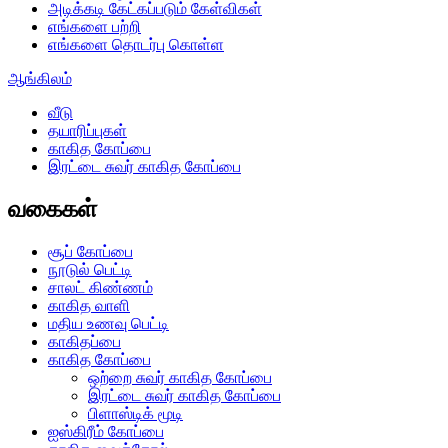
அடிக்கடி கேட்கப்படும் கேள்விகள்
எங்களை பற்றி
எங்களை தொடர்பு கொள்ள
ஆங்கிலம்
வீடு
தயாரிப்புகள்
காகித கோப்பை
இரட்டை சுவர் காகித கோப்பை
வகைகள்
சூப் கோப்பை
நூடுல் பெட்டி
சாலட் கிண்ணம்
காகித வாளி
மதிய உணவு பெட்டி
காகிதப்பை
காகித கோப்பை
ஒற்றை சுவர் காகித கோப்பை
இரட்டை சுவர் காகித கோப்பை
பிளாஸ்டிக் மூடி
ஐஸ்கிரீம் கோப்பை