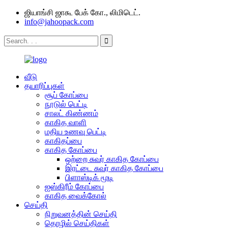
ஜியாங்சி ஜாகூ பேக் கோ., லிமிடெட்.
info@jahoopack.com
வீடு
தயாரிப்புகள்
சூப் கோப்பை
நூடுல் பெட்டி
சாலட் கிண்ணம்
காகித வாளி
மதிய உணவு பெட்டி
காகிதப்பை
காகித கோப்பை
ஒற்றை சுவர் காகித கோப்பை
இரட்டை சுவர் காகித கோப்பை
பிளாஸ்டிக் மூடி
ஐஸ்கிரீம் கோப்பை
காகித வைக்கோல்
செய்தி
நிறுவனத்தின் செய்தி
தொழில் செய்திகள்